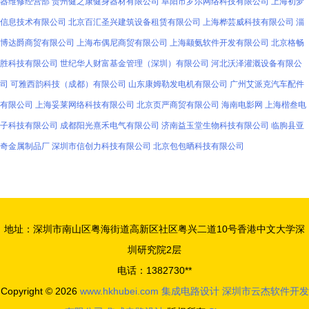
器维修经营部
贵州健之康健身器材有限公司
阜阳市罗尔网络科技有限公司
上海初梦
信息技术有限公司
北京百汇圣兴建筑设备租赁有限公司
上海桦芸威科技有限公司
淄
博达爵商贸有限公司
上海布偶尼商贸有限公司
上海颛氨软件开发有限公司
北京格畅
胜科技有限公司
世纪华人财富基金管理（深圳）有限公司
河北沃泽灌溉设备有限公
司
可雅西韵科技（成都）有限公司
山东康姆勒发电机有限公司
广州艾派克汽车配件
有限公司
上海妥莱网络科技有限公司
北京页严商贸有限公司
海南电影网
上海楷叁电
子科技有限公司
成都阳光熹禾电气有限公司
济南益玉堂生物科技有限公司
临朐县亚
奇金属制品厂
深圳市信创力科技有限公司
北京包包晒科技有限公司
地址：深圳市南山区粤海街道高新区社区粤兴二道10号香港中文大学深
圳研究院2层
电话：1382730**
Copyright © 2026
www.hkhubei.com
集成电路设计
深圳市云杰软件开发