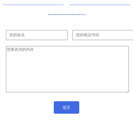
领域的先锋
----------------
机构，凭借
其卓越的技
术实力和创
新平台，正
在为中国及
全球半导体
产业的发展
贡献力量。
\\n\\n自成
立以来，苏
州中科集成
电路设计中
心依托中国
科学院的技