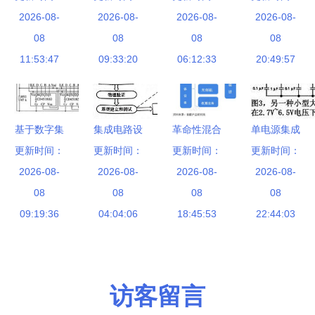
导体产业迅
中国集成电
2026-08-
手“甩在身
2026-08-
设计基础》
2026-08-
板3D概念
2026-08-
速发展的背
路的奋斗与
08
后”，英特
08
评介 理论
08
08
图
景下，集成
11:53:47
现实
尔CEO 将
09:33:20
学习与工程
06:12:33
20:49:57
电路设计作
通过大规模
实践的双重
为核心技术
扩建工厂扭
指引
环节，承载
转公司命运
基于数字集
集成电路设
革命性混合
单电源集成
着推动科技
成电路的里
更新时间：
更新时间：
计的层次
维度晶体管
更新时间：
电路开关稳
更新时间：
创新的重要
程表设计初
2026-08-
从抽象到现
2026-08-
AAT应用首
2026-08-
压器电路设
2026-08-
使命。苏州
08
探
实的逐层解
08
创，引领集
08
计分析
08
中科集成电
09:19:36
04:04:06
析
成电路设计
18:45:53
22:44:03
路设计中心
新纪元
（以下简
称“中心”）
作为中国集
访客留言
成电路设计