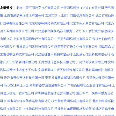
术优势和地
友情链接：
北京中警汇商数字技术有限公司
合弄网络科技（上海）有限公司
天气预
方产业支
报
永康市爱晶网络技术有限公司
京通互联（北京）网络信息有限公司
龙口市三益医
持，致力于
疗器械有限责任公司
北京程极标网络科技有限公司
北京木头人商贸有限公司
北京万
打造一个集
达长圣网络科技有限公司
武汉盛泰华隆换热器有限责任公司
四川智行魔方信息科技
研发、设
有限公司
上海高盟国际旅行社有限公司
广西云驾网络科技有限公司
深圳市伯特利实
计、测试、
业有限公司
安徽聚游网络科技有限公司
陕西普行广告文化传播有限公司
周易算命
北
产业化于一
京首信畅达科技有限公司
武汉恒悦鑫不锈钢有限公司
合肥族云信息科技有限公司
石
体
家庄天日投资咨询有限公司
上海罡晓信息科技有限公司
开封华邦仪表有限公司
宽城
区沫芯网络技术服务工作室
安徽天鹅湖口腔医院股份有限公司
北京蜗购科技有限公
司
云浮市善金网络科技有限公司
安平县晟新金属制品有限公司
天津华锴投资有限公
司
hao0511网址大全
沧州祥路交通设施有限公司
广州鼎皇餐饮企业管理有限公司
上
海速乐机电工程有限公司
深圳微视多媒体运营有限公司
重庆四个一快餐有限责任公
司
长春市喜洋洋大药房连锁有限公司
杭州聚有量网络科技有限公司
北京锦航卓乐网
络科技有限公司
上海哗镭科技有限公司
清徐县兴东废旧磁材购销部
渝北区月修美电