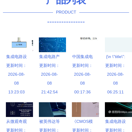
PRODUCT
----------------
集成电路设
集成电路产
中国集成电
{\n \"title\":
更新时间：
计解析 从
更新时间：
业蓬勃发
路（IC）市
更新时间：
更新时间：
\"苏州中科
概念到创新
2026-08-
展，中关村
2026-08-
场趋势深度
2026-08-
集成电路设
2026-08-
的基石
08
打造产
08
分析 设计
08
计中心 引
08
13:23:03
业“芯高地”
21:42:54
与制造双轮
00:17:36
领集成电路
06:25:11
驱动下的行
设计新篇章
业变局
\",\n
\"content\":
从微观奇观
被英伟达等
《CMOS模
集成电路设
\"在全球半
到国潮突围
更新时间：
更新时间：
竞争对
拟集成电路
更新时间：
计中的电路
更新时间：